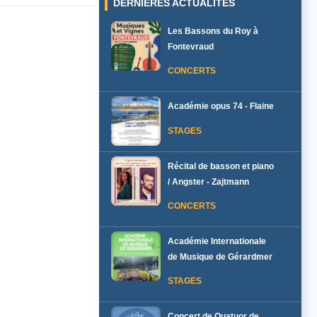
DERNIÈRES ACTUALITÉS
Les Bassons du Roy à
Fontevraud
CONCERTS
Académie opus 74 - Flaine
STAGES
Récital de basson et piano
/ Angster - Zajtmann
CONCERTS
Académie Internationale
de Musique de Gérardmer
STAGES
Concert de Quatuor de