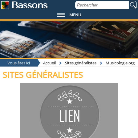
Bassons
MENU
Vous êtes ici
Accueil
Sites généralistes
Musicologie.org
SITES GÉNÉRALISTES