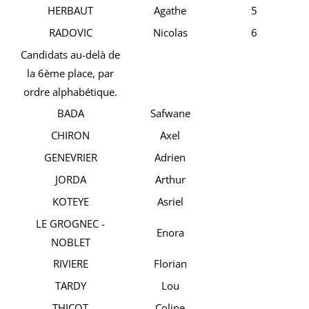
HERBAUT
Agathe
5
RADOVIC
Nicolas
6
Candidats au-delà de
la 6ème place, par
ordre alphabétique.
BADA
Safwane
CHIRON
Axel
GENEVRIER
Adrien
JORDA
Arthur
KOTEYE
Asriel
LE GROGNEC -
Enora
NOBLET
RIVIERE
Florian
TARDY
Lou
THICOT
Coline