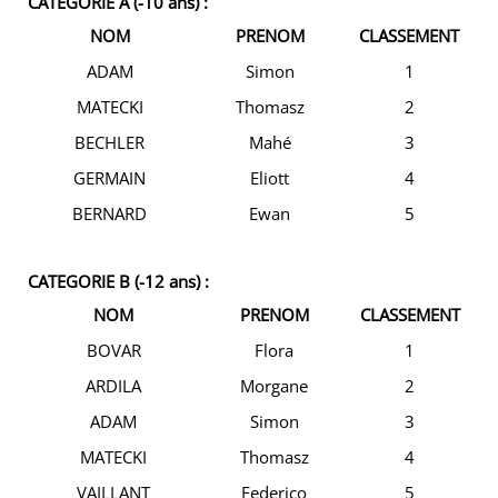
CATEGORIE A (-10 ans) :
NOM
PRENOM
CLASSEMENT
ADAM
Simon
1
MATECKI
Thomasz
2
BECHLER
Mahé
3
GERMAIN
Eliott
4
BERNARD
Ewan
5
CATEGORIE B (-12 ans) :
NOM
PRENOM
CLASSEMENT
BOVAR
Flora
1
ARDILA
Morgane
2
ADAM
Simon
3
MATECKI
Thomasz
4
VAILLANT
Federico
5