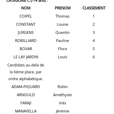
CATEGORIE C (-14 ans) :
NOM
PRENOM
CLASSEMENT
COIPEL
Thomas
1
CONSTANT
Louise
2
JURGENS
Quentin
3
ROBILLIARD
Pauline
4
BOVAR
Flora
5
LE LAY JARDIN
Louis
6
Candidats au-delà de
la 6ème place, par
ordre alphabétique.
ADAM-PIQUARD
Robin
ARNOULD
Améthyste
FARAJI
Inès
MANAVELLA
Jérémie