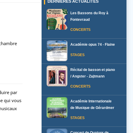
DERNIÈRES ACTUALITÉS
Les Bassons du Roy à
Fontevraud
CONCERTS
 chambre
Académie opus 74 - Flaine
STAGES
Récital de basson et piano
/ Angster - Zajtmann
CONCERTS
duire par
se qui vous
Académie Internationale
 musicaux
de Musique de Gérardmer
STAGES
Concert de Quatuor de