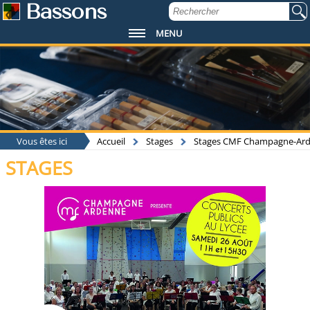
Bassons
MENU
Vous êtes ici
Accueil
Stages
Stages CMF Champagne-Ar
STAGES