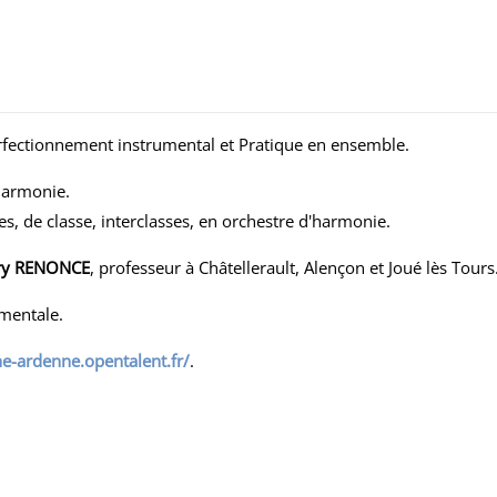
erfectionnement instrumental et Pratique en ensemble.
'harmonie.
s, de classe, interclasses, en orchestre d'harmonie.
rry RENONCE
, professeur à Châtellerault, Alençon et Joué lès Tours
umentale.
e-ardenne.opentalent.fr/
.