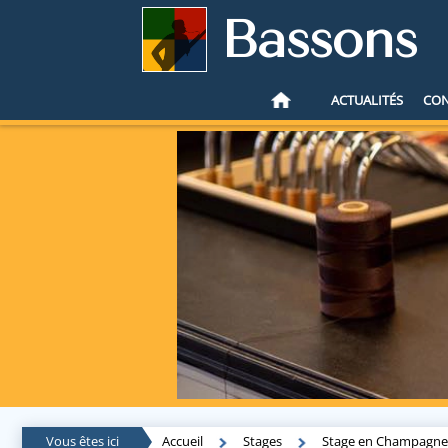
Bassons
ACTUALITÉS
CO
Vous êtes ici
Accueil
Stages
Stage en Champagne