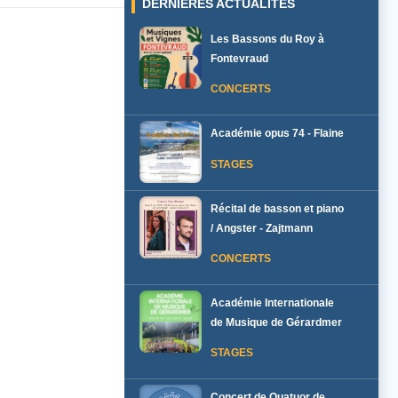
DERNIÈRES ACTUALITÉS
Les Bassons du Roy à
Fontevraud
CONCERTS
Académie opus 74 - Flaine
STAGES
Récital de basson et piano
/ Angster - Zajtmann
CONCERTS
Académie Internationale
de Musique de Gérardmer
STAGES
Concert de Quatuor de