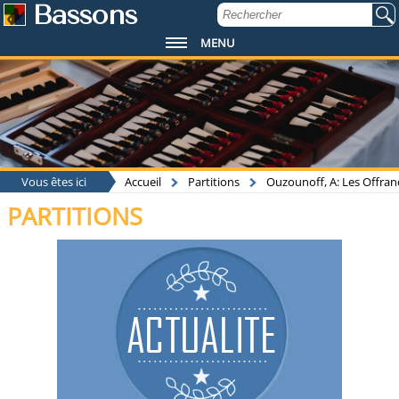
Bassons
MENU
Vous êtes ici
Accueil
Partitions
Ouzounoff, A: Les Offra
PARTITIONS