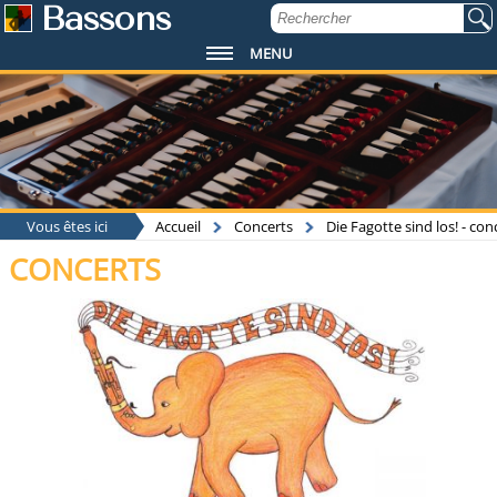
Bassons
MENU
Vous êtes ici
Accueil
Concerts
Die Fagotte sind los! - c
CONCERTS