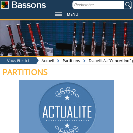
Bassons
MENU
Vous êtes ici
Accueil
Partitions
Diabelli, A.: "Concertino
PARTITIONS