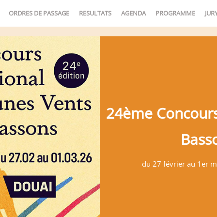
ORDRES DE PASSAGE
RESULTATS
AGENDA
PROGRAMME
JUR
24ème Concours
Bass
du 27 février au 1er 