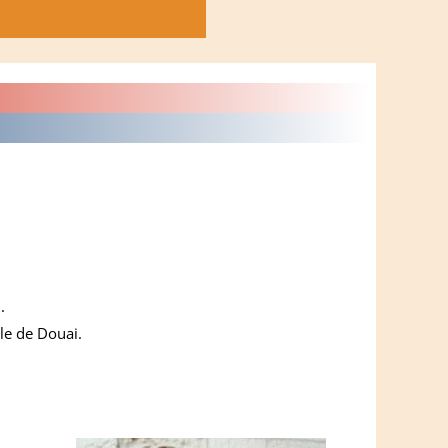
.
lle de Douai.