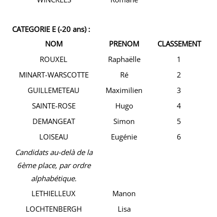
CATEGORIE E (-20 ans) :
NOM
PRENOM
CLASSEMENT
ROUXEL
Raphaëlle
1
MINART-WARSCOTTE
Ré
2
GUILLEMETEAU
Maximilien
3
SAINTE-ROSE
Hugo
4
DEMANGEAT
Simon
5
LOISEAU
Eugénie
6
Candidats au-delà de la
6ème place, par ordre
alphabétique.
LETHIELLEUX
Manon
LOCHTENBERGH
Lisa