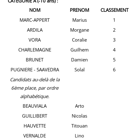
CATEGORIE A (-10 ans) :
NOM
PRENOM
CLASSEMENT
MARC-APPERT
Marius
1
ARDILA
Morgane
2
VORA
Coralie
3
CHARLEMAGNE
Guilhem
4
BRUNET
Damien
5
PUGNIERE - SAAVEDRA
Solal
6
Candidats au-delà de la
6ème place, par ordre
alphabétique.
BEAUVIALA
Arto
GUILLIBERT
Nicolas
HAUVETTE
Titouan
VERNALDE
Lino