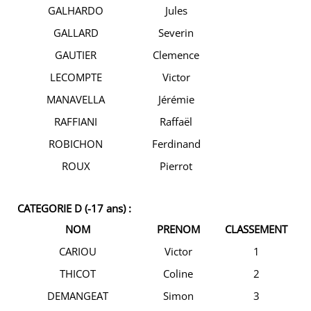
GALHARDO
Jules
GALLARD
Severin
GAUTIER
Clemence
LECOMPTE
Victor
MANAVELLA
Jérémie
RAFFIANI
Raffaël
ROBICHON
Ferdinand
ROUX
Pierrot
CATEGORIE D (-17 ans) :
NOM
PRENOM
CLASSEMENT
CARIOU
Victor
1
THICOT
Coline
2
DEMANGEAT
Simon
3