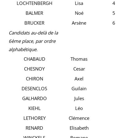
LOCHTENBERGH
Lisa
4
BALMER
Noé
5
BRUCKER
Arsène
6
Candidats au-delà de la
6ème place, par ordre
alphabétique.
CHABAUD
Thomas
CHESNOY
Cesar
CHIRON
Axel
DESENCLOS
Guilain
GALHARDO
Jules
KIEHL
Léo
LETHOREY
Clémence
RENARD
Elisabeth
WINCKELS
Romane