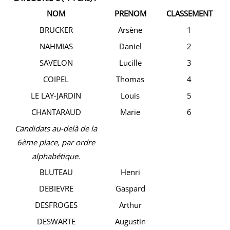
NOM
PRENOM
CLASSEMENT
BRUCKER
Arsène
1
NAHMIAS
Daniel
2
SAVELON
Lucille
3
COIPEL
Thomas
4
LE LAY-JARDIN
Louis
5
CHANTARAUD
Marie
6
Candidats au-delà de la
6ème place, par ordre
alphabétique.
BLUTEAU
Henri
DEBIEVRE
Gaspard
DESFROGES
Arthur
DESWARTE
Augustin